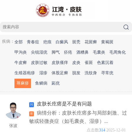
疾病：
全部
青春痘
疤痕
白癜风
斑秃
花斑癣
黄褐斑
甲沟炎
尖锐湿疣
脚气
疥疮
酒糟鼻
毛囊炎
毛周角化
牛皮癣
皮肤过敏
皮肤瘙痒
皮炎
雀斑
色素沉着
生殖器疱疹
湿疹
体股足癣
脱发
洗纹身
寻常疣
荨麻疹
鱼鳞病
跖疣
皮肤长疙瘩是不是有问题
病情分析：皮肤长疙瘩多与局部刺激、过
敏或轻微炎症（如毛囊炎、湿疹）...
张波
点击数
314
2025-12-01