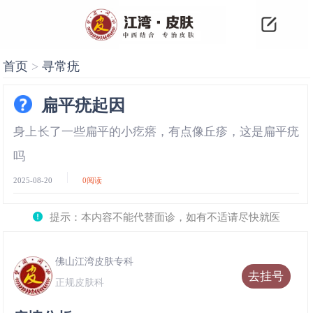
首页
>
寻常疣
扁平疣起因
身上长了一些扁平的小疙瘩，有点像丘疹，这是扁平疣
吗
2025-08-20
0
阅读
提示：本内容不能代替面诊，如有不适请尽快就医
佛山江湾皮肤专科
去挂号
正规皮肤科