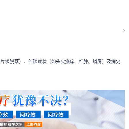
斑片状脱落）、伴随症状（如头皮瘙痒、红肿、鳞屑）及病史
。