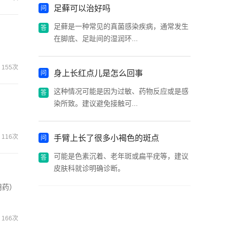
足藓可以治好吗
足藓是一种常见的真菌感染疾病，通常发生
在脚底、足趾间的湿润环...
155次
身上长红点儿是怎么回事
这种情况可能是因为过敏、药物反应或是感
染所致。建议避免接触可...
。
116次
手臂上长了很多小褐色的斑点
可能是色素沉着、老年斑或扁平疣等，建议
皮肤科就诊明确诊断。
用药）
166次