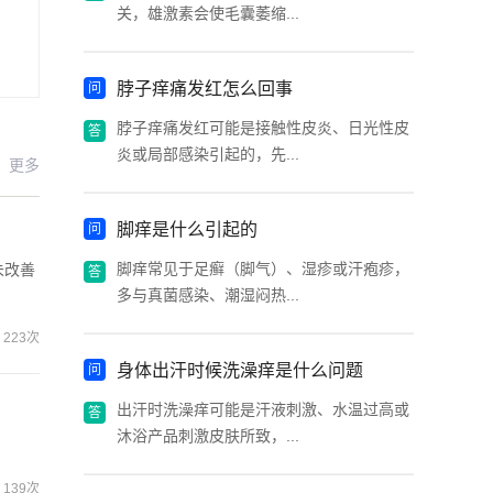
关，雄激素会使毛囊萎缩...
脖子痒痛发红怎么回事
脖子痒痛发红可能是接触性皮炎、日光性皮
炎或局部感染引起的，先...
更多
脚痒是什么引起的
脚痒常见于足癣（脚气）、湿疹或汗疱疹，
未改善
多与真菌感染、潮湿闷热...
223次
身体出汗时候洗澡痒是什么问题
出汗时洗澡痒可能是汗液刺激、水温过高或
沐浴产品刺激皮肤所致，...
139次