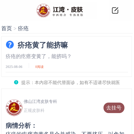
首页
>
疥疮
疥疮黄了能挤嘛
疥疮的疙瘩变黄了，能挤吗？
2025-08-06
0
阅读
提示：本内容不能代替面诊，如有不适请尽快就医
佛山江湾皮肤专科
去挂号
正规皮肤科
病情分析：