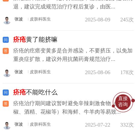
退，建议完成规范治疗疗程后复诊，由医...
2025-08-09
245次
张波
皮肤科医生
疥疮
黄了能挤嘛
疥疮的疙瘩变黄多是合并感染，不要挤压，以免加
重炎症扩散，建议外用抗菌药膏规范治疗...
2025-08-06
178次
张波
皮肤科医生
疥疮
不能吃什么
直接
疥疮治疗期间建议暂时避免辛辣刺激食物（如辣
咨询
椒、酒精、花椒等）和海鲜、牛羊肉等易致...
2025-07-22
332次
张波
皮肤科医生